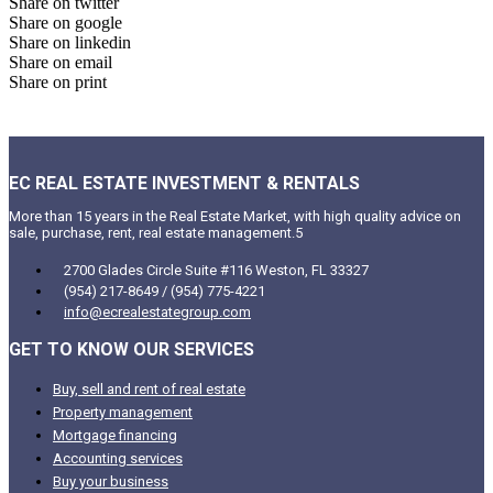
Share on twitter
Share on google
Share on linkedin
Share on email
Share on print
EC REAL ESTATE INVESTMENT & RENTALS
More than 15 years in the Real Estate Market, with high quality advice on
sale, purchase, rent, real estate management.5
2700 Glades Circle Suite #116 Weston, FL 33327
(954) 217-8649 / (954) 775-4221
info@ecrealestategroup.com
GET TO KNOW OUR SERVICES
Buy, sell and rent of real estate
Property management
Mortgage financing
Accounting services
Buy your business