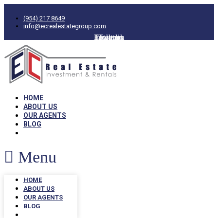
(954) 217 8649
info@ecrealestategroup.com
Facebook
Instagram
Linkedin
Twitter
HOME
ABOUT US
OUR AGENTS
BLOG
Menu
HOME
ABOUT US
OUR AGENTS
BLOG