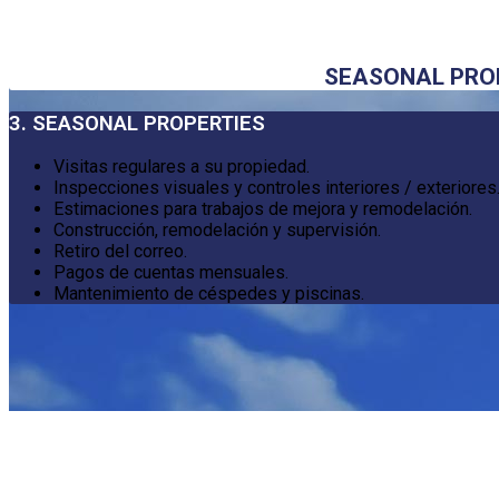
SEASONAL PRO
3. SEASONAL PROPERTIES
Visitas regulares a su propiedad.
Inspecciones visuales y controles interiores / exteriores
Estimaciones para trabajos de mejora y remodelación.
Construcción, remodelación y supervisión.
Retiro del correo.
Pagos de cuentas mensuales.
Mantenimiento de céspedes y piscinas.