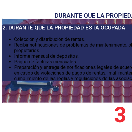
DURANTE QUE LA PROPIE
2. DURANTE QUE LA PROPIEDAD ESTA OCUPADA
Colección y distribución de rentas.
Recibir notificaciones de problemas de mantenimiento, 
propietarios.
Informe mensual de depósitos.
Pagos de facturas mensuales.
Preparación y entrega de notificaciones legales de acuer
en casos de violaciones de pagos de rentas, mal manteni
cumplimiento de las reglas y regulaciones de las asocia
3