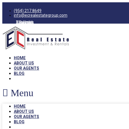
(954) 217 8649
info@ecrealestategroup.com
Facebook
Instagram
Linkedin
Twitter
HOME
ABOUT US
OUR AGENTS
BLOG
Menu
HOME
ABOUT US
OUR AGENTS
BLOG