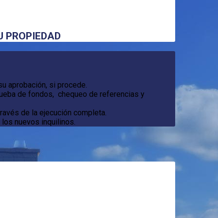
U PROPIEDAD
u aprobación, si procede.
prueba de fondos, chequeo de referencias y
ravés de la ejecución completa.
 los nuevos inquilinos.