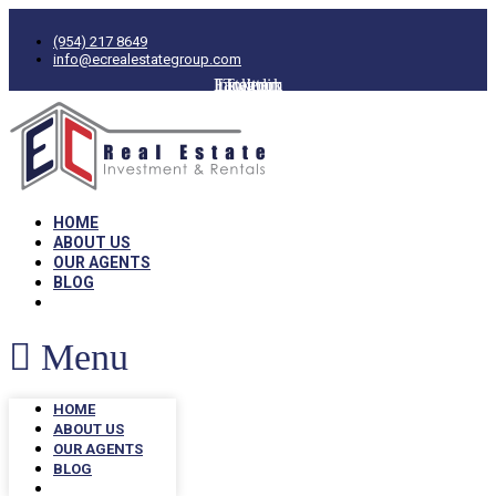
(954) 217 8649
info@ecrealestategroup.com
Facebook
Instagram
Linkedin
Twitter
HOME
ABOUT US
OUR AGENTS
BLOG
Menu
HOME
ABOUT US
OUR AGENTS
BLOG